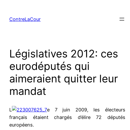
Aller
au
ContreLaCour
contenu
Législatives 2012: ces
eurodéputés qui
aimeraient quitter leur
mandat
L
e 7 juin 2009, les électeurs
français étaient chargés d’élire 72 députés
européens.