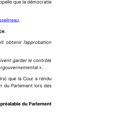
appelle que la démocratie
Asselineau
.
èce
.
t obtenir l’approbation
vent garder le contrôle
tergouvernementa
l ».
irs) que la Cour a rendu
ion du Parlement lors des
 préalable du Parlement