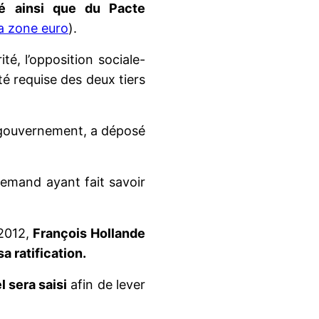
ité ainsi que du Pacte
la zone euro
).
é, l’opposition sociale-
té requise des deux tiers
au gouvernement, a déposé
llemand ayant fait savoir
 2012,
François Hollande
 ratification.
l sera saisi
afin de lever