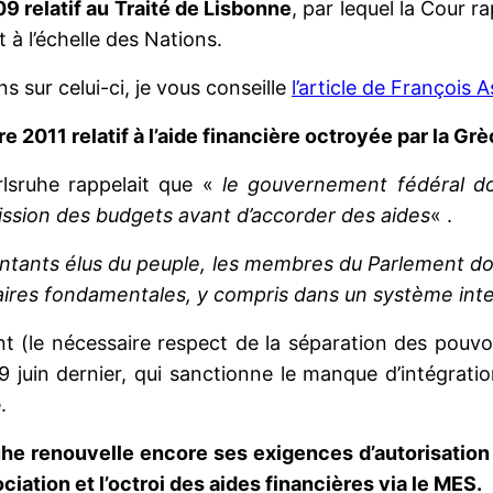
09 relatif au Traité de Lisbonne
, par lequel la Cour r
 à l’échelle des Nations.
s sur celui-ci, je vous conseille
l’article de François 
re 2011 relatif à l’aide financière octroyée par la Gr
rlsruhe rappelait que «
le gouvernement fédéral doi
ssion des budgets avant d’accorder des aides
« .
ntants élus du peuple, les membres du Parlement doi
aires fondamentales, y compris dans un système in
t (le nécessaire respect de la séparation des pouvo
19 juin dernier, qui sanctionne le manque d’intégrat
.
uhe renouvelle encore ses exigences d’autorisation
iation et l’octroi des aides financières via le MES.