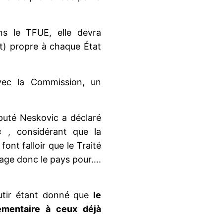
ans le TFUE, elle devra
nt) propre à chaque État
avec la Commission, un
éputé Neskovic a déclaré
« , considérant que la
ont falloir que le Traité
ngage donc le pays pour….
outir étant donné que
le
émentaire à ceux déjà