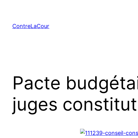
Aller
au
contenu
ContreLaCour
Pacte budgétai
juges constitu