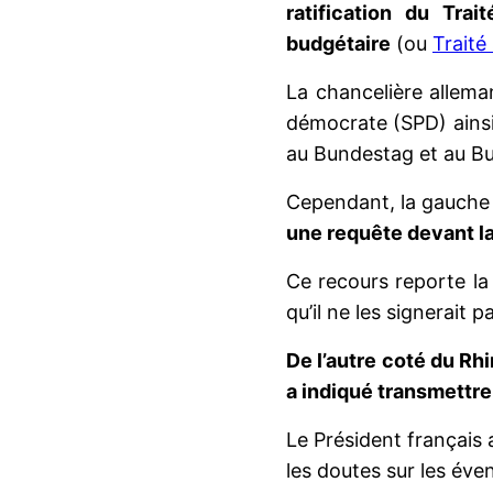
ratification du Tra
budgétaire
(ou
Traité
La chancelière allema
démocrate (SPD) ainsi 
au Bundestag et au B
Cependant, la gauche r
une requête devant la
Ce recours reporte la 
qu’il ne les signerait 
De l’autre coté du Rhi
a indiqué transmettre
Le Président français 
les doutes sur les éve