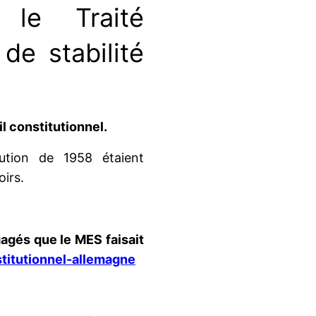
le Traité
de stabilité
l constitutionnel.
tution de 1958 étaient
irs.
agés que le MES faisait