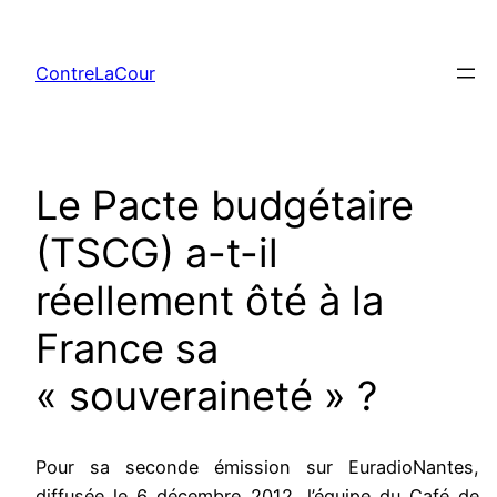
Aller
au
ContreLaCour
contenu
Le Pacte budgétaire
(TSCG) a-t-il
réellement ôté à la
France sa
« souveraineté » ?
Pour sa seconde émission sur EuradioNantes,
diffusée le 6 décembre 2012, l’équipe du Café de