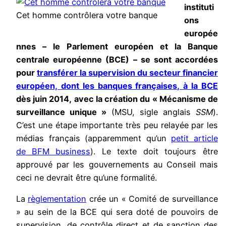
instituti
Cet homme contrôlera votre banque
ons
europée
nnes – le Parlement européen et la Banque
centrale européenne (BCE) – se sont accordées
pour
transférer la supervision du secteur financier
européen, dont les banques françaises, à la BCE
dès juin 2014, avec la création du « Mécanisme de
surveillance unique »
(MSU, sigle anglais
SSM
).
C’est une étape importante très peu relayée par les
médias français (apparemment qu’un
petit article
de BFM business
). Le texte doit toujours être
approuvé par les gouvernements au Conseil mais
ceci ne devrait être qu’une formalité.
La
règlementation
crée un « Comité de surveillance
» au sein de la BCE qui sera doté de pouvoirs de
supervision, de contrôle direct et de sanction des