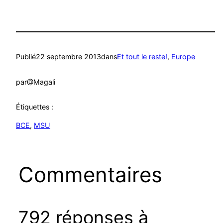
Publié
22 septembre 2013
dans
Et tout le reste!
, 
Europe
par
@Magali
Étiquettes :
BCE
, 
MSU
Commentaires
792 réponses à