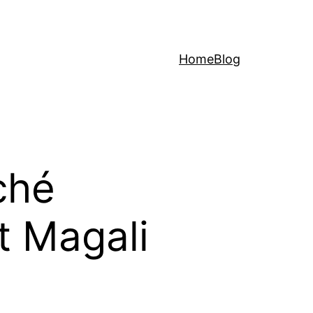
Home
Blog
ché
t Magali