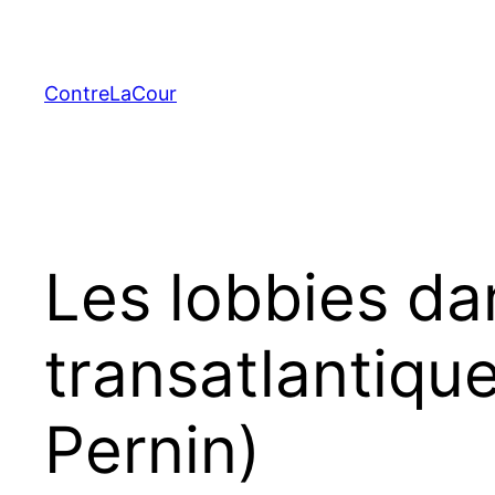
Aller
au
contenu
ContreLaCour
Les lobbies da
transatlantique
Pernin)