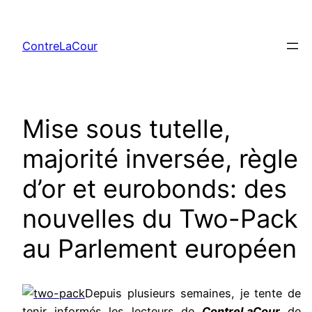
Aller
au
ContreLaCour
contenu
Mise sous tutelle,
majorité inversée, règle
d’or et eurobonds: des
nouvelles du Two-Pack
au Parlement européen
Depuis plusieurs semaines, je tente de
tenir informés les lecteurs de
ContreLaCour
de