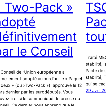
« Two-Pack »
TS
adopté
Pac
définitivement
tou
par le Conseil
Traité MES
stabilité,
Pacte de s
 Conseil de l’Union européenne a
stabilité
rmellement adopté aujourd’hui le « Paquet
qui se cac
 deux » (ou »Two-Pack »), approuvé le 12
29 avril 2
rs dernier par les eurodéputés. Vous
uvez lire ici le communiqué de presse du
nseil. Ce dernier nous apprend que le