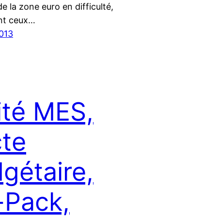
e la zone euro en difficulté,
t ceux…
2013
ité MES,
te
gétaire,
-Pack,