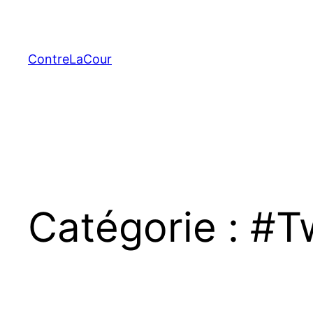
Aller
au
contenu
ContreLaCour
Catégorie :
#T