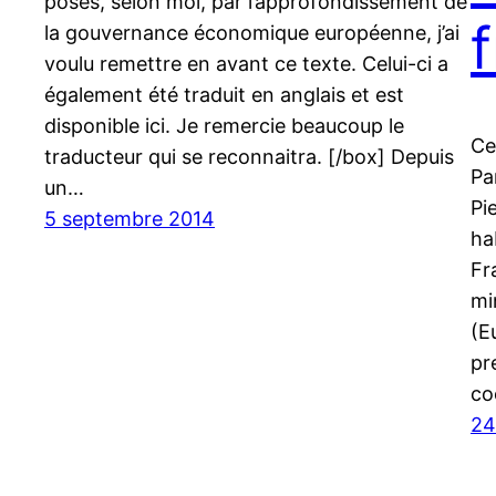
posés, selon moi, par l’approfondissement de
la gouvernance économique européenne, j’ai
voulu remettre en avant ce texte. Celui-ci a
également été traduit en anglais et est
disponible ici. Je remercie beaucoup le
Ce
traducteur qui se reconnaitra. [/box] Depuis
Pa
un…
Pi
5 septembre 2014
ha
Fr
mi
(E
pr
co
24