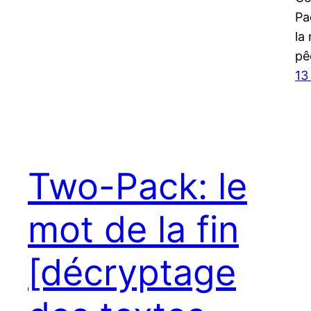
Pa
la
pê
13
Two-Pack: le
mot de la fin
[décryptage