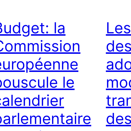
Budget: la
Les
Commission
des
européenne
ado
bouscule le
mod
calendrier
tra
parlementaire
des