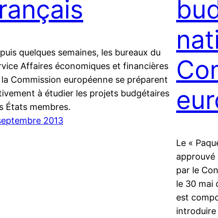
français
bu
nat
puis quelques semaines, les bureaux du
Co
rvice Affaires économiques et financières
 la Commission européenne se préparent
eu
tivement à étudier les projets budgétaires
s États membres.
septembre 2013
Le « Paqu
approuvé 
par le Con
le 30 mai 
est compo
introduire