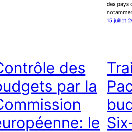
des pays d
notammen
15 juillet 
Contrôle des
Tra
budgets par la
Pac
Commission
bud
européenne: le
Six