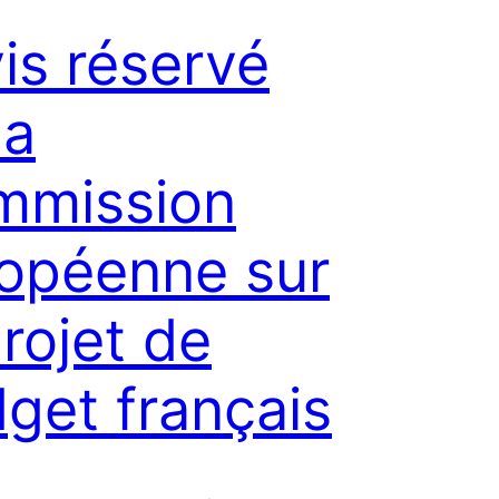
vis réservé
la
mmission
opéenne sur
projet de
get français