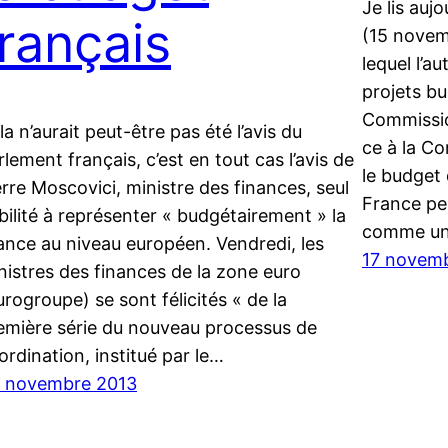
Je lis auj
français
(15 novemb
lequel l’a
projets bu
Commissio
la n’aurait peut-être pas été l’avis du
ce à la C
rlement français, c’est en tout cas l’avis de
le budget
erre Moscovici, ministre des finances, seul
France pe
bilité à représenter « budgétairement » la
comme un 
ance au niveau européen. Vendredi, les
17 novem
nistres des finances de la zone euro
urogroupe) se sont félicités « de la
emière série du nouveau processus de
ordination, institué par le…
 novembre 2013