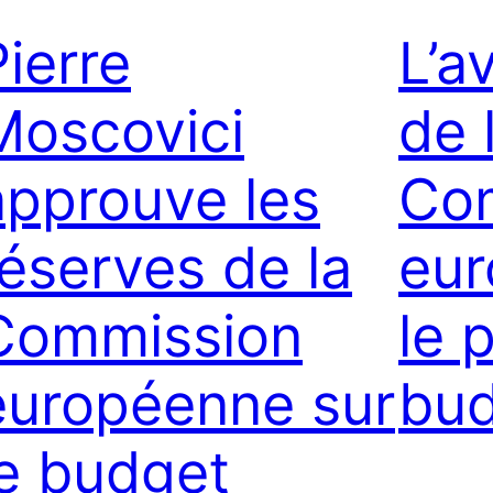
Pierre
L’a
Moscovici
de 
approuve les
Co
réserves de la
eur
Commission
le 
européenne sur
bud
le budget