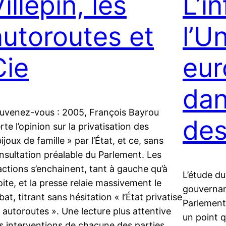
illepin, les
L’i
autoroutes et
l’U
Cie
eu
dan
uvenez-vous : 2005, François Bayrou
des
erte l’opinion sur la privatisation des
bijoux de famille » par l’État, et ce, sans
nsultation préalable du Parlement. Les
actions s’enchainent, tant à gauche qu’à
L’étude du
oite, et la presse relaie massivement le
gouvernan
bat, titrant sans hésitation « l’État privatise
Parlement 
s autoroutes ». Une lecture plus attentive
un point q
s interventions de chacune des parties…