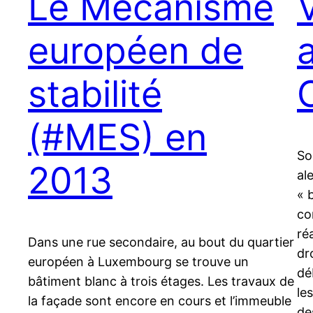
Le Mécanisme
V
européen de
stabilité
(#MES) en
So
2013
al
« 
co
ré
Dans une rue secondaire, au bout du quartier
dr
européen à Luxembourg se trouve un
dé
bâtiment blanc à trois étages. Les travaux de
le
la façade sont encore en cours et l’immeuble
de