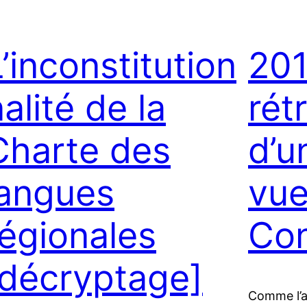
’inconstitution
201
alité de la
rét
Charte des
d’u
langues
vue
régionales
Con
[décryptage]
Comme l’an