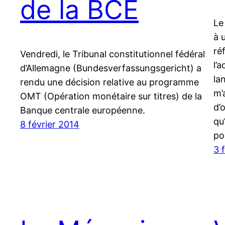
de la BCE
Le
à 
ré
Vendredi, le Tribunal constitutionnel fédéral
l’
d’Allemagne (Bundesverfassungsgericht) a
la
rendu une décision relative au programme
m’
OMT (Opération monétaire sur titres) de la
d’
Banque centrale européenne.
qu
8 février 2014
po
3 