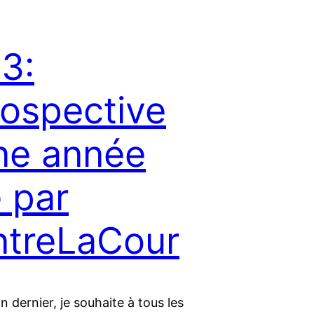
3:
rospective
ne année
 par
treLaCour
 dernier, je souhaite à tous les