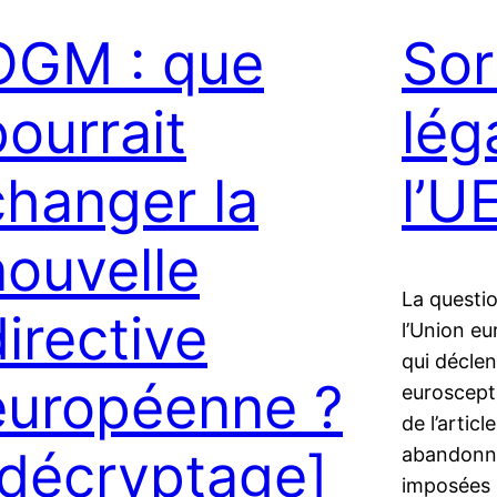
OGM : que
Sor
pourrait
lég
changer la
l’U
nouvelle
La questio
directive
l’Union e
qui déclen
européenne ?
euroscept
de l’artic
[décryptage]
abandonne
imposées 