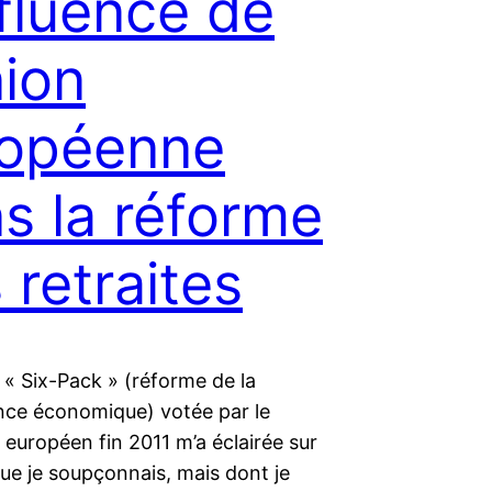
nfluence de
nion
ropéenne
s la réforme
 retraites
 « Six-Pack » (réforme de la
ce économique) votée par le
européen fin 2011 m’a éclairée sur
ue je soupçonnais, mais dont je