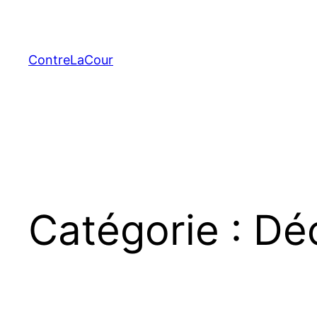
Aller
au
contenu
ContreLaCour
Catégorie :
Dé