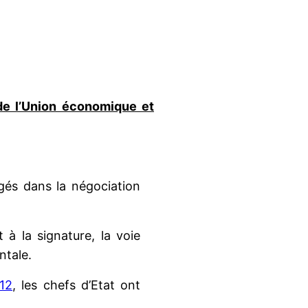
n de l’Union économique et
gés dans la négociation
à la signature, la voie
ntale.
012
, les chefs d’Etat ont