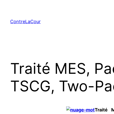
Aller
au
contenu
ContreLaCour
Traité MES, Pa
TSCG, Two-Pack
Traité 