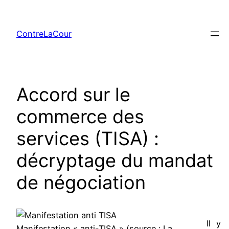
Aller
au
ContreLaCour
contenu
Accord sur le
commerce des
services (TISA) :
décryptage du mandat
de négociation
Il y
Manifestation « anti-TISA » (source : La