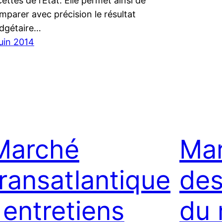
cettes de l’État. Elle permet ainsi de
mparer avec précision le résultat
dgétaire…
juin 2014
Marché
Mar
transatlantique
des
 entretiens
du