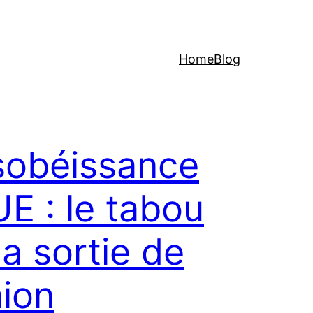
Home
Blog
obéissance
’UE : le tabou
la sortie de
nion