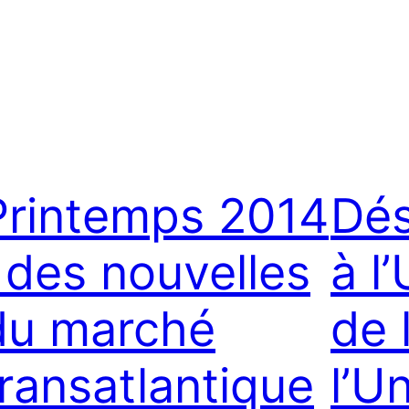
Printemps 2014
Dés
: des nouvelles
à l
du marché
de 
transatlantique
l’U