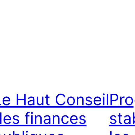
Le Haut Conseil
Pr
des finances
sta