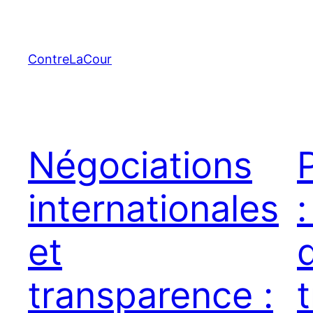
Aller
au
contenu
ContreLaCour
Négociations
internationales
et
transparence :