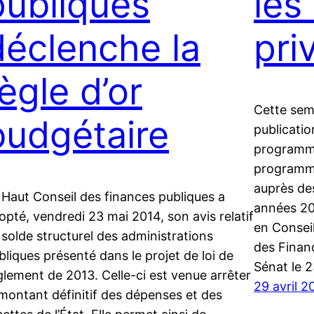
publiques
les
déclenche la
pri
ègle d’or
Cette sem
budgétaire
publicati
programme 
programme
auprès de
 Haut Conseil des finances publiques a
années 20
opté, vendredi 23 mai 2014, son avis relatif
en Consei
 solde structurel des administrations
des Financ
bliques présenté dans le projet de loi de
Sénat le 2
glement de 2013. Celle-ci est venue arrêter
29 avril 2
 montant définitif des dépenses et des