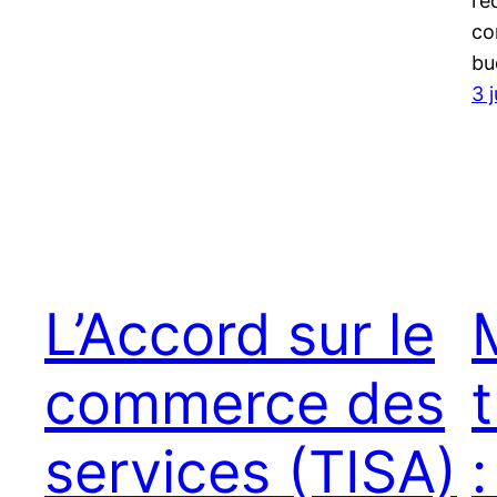
re
co
bu
3 
L’Accord sur le
commerce des
services (TISA)
: