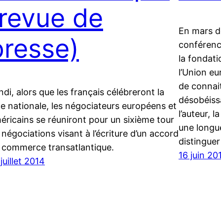
(revue de
En mars de
presse)
conférenc
la fondati
l’Union eu
de connait
ndi, alors que les français célébreront la
désobéissa
te nationale, les négociateurs européens et
l’auteur, l
éricains se réuniront pour un sixième tour
une longu
 négociations visant à l’écriture d’un accord
distinguer
 commerce transatlantique.
16 juin 20
juillet 2014