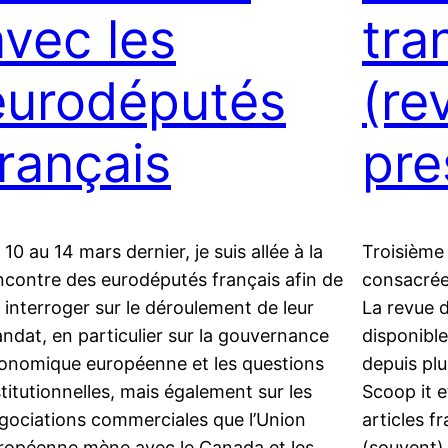
avec les
tra
eurodéputés
(re
français
pre
 10 au 14 mars dernier, je suis allée à la
Troisième
ncontre des eurodéputés français afin de
consacrée
s interroger sur le déroulement de leur
La revue d
ndat, en particulier sur la gouvernance
disponible
onomique européenne et les questions
depuis plu
stitutionnelles, mais également sur les
Scoop it 
gociations commerciales que l’Union
articles f
ropéenne mène avec le Canada et les
(souvent) 