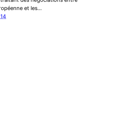
uropéenne et les…
014