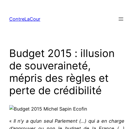
Aller
au
ContreLaCour
contenu
Budget 2015 : illusion
de souveraineté,
mépris des règles et
perte de crédibilité
«
Il n’y a qu’un seul Parlement (…) qui a en charge
d’approuver ou non le budget de la France (…)